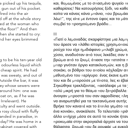
 picked up his tequila,
και, θυμωμένος με το σπασμένο ψυγείο πο
 gun out of his pocket.
καθαρίσεις! Να κατουρήσεις ξύδι, να καθα
ired into the air
κοίτα να κάνεις κάνα μπάνιο, που βρωμάει 
 off at the whole story
λέω!”, της είπε με έντονο ύφος και τα μ
amed at the woman who
συμβεί το προηγούμενο βράδυ...
the floor!” And then
hen she started to cry:
III
 and her eyes brimmed
«Γιατί ο λεμοναδάς σκαρφίστηκε μια λαμ
του άρεσε να πλάθει ιστορίες χρησιμοποι
ρούχα του είχε ημιδιάφανο μπλαβί χρώμα,
χύσει, αναδυόταν από τους λεκέδες σαν τ
g to be his ten-year old
βρώμα από το ζουμί, έπιασε την πετσέτα 
 odourless liquid which
μπαρ γινόταν όργιο κατακλυσμών, και η β
 cheap spirit. He had
σοκάκι, οι βόθροι του οποίου κόχλαζαν α
ck was sweaty, and out of
μεθυσμένο του περίγυρο: ένας έκανε εμε
Outside the bar, it was
του και δε μπορούσε με τίποτα, λες κι έβ
lley whose sewers were
Σηκώθηκε τρεκλίζοντας, πασάλειψε με τα 
 around him: one was
πολύ μικρή για το θέαμα που ξεπρόβαλλε
oat on, as if he was
άνοιγαν μπροστά του σαν αφροδίσιες πλη
Irrelevant). He
να αναρωτηθεί για τα τεκταινόμενα αυτής 
iculty and went outside.
Βρήκε τον καναπέ και το έπιπλο γεμάτο 
rosy cloud with fluffy
ένα κονιάκ», ανακάλεσε. Το τελευταίο πρ
landed in paradise, in
άλλο υπήρχε μέσα σε αυτό το κονιάκ ήταν
 day? He was home in a
προκυμαία στην ακρογιαλιά άρχισε να του 
 cabinet covered with
θάλασσα, ζουμιά που δε ρουφάς με ευκολ