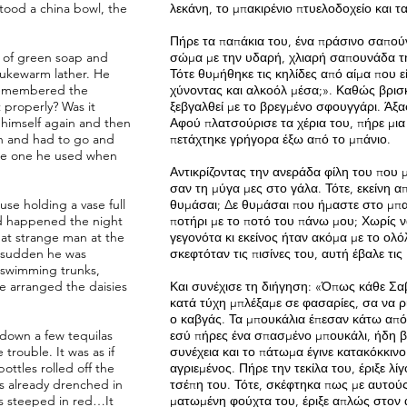
tood a china bowl, the
λεκάνη, το μπακιρένιο πτυελοδοχείο και τ
Πήρε τα παπάκια του, ένα πράσινο σαπούν
r of green soap and
σώμα με την υδαρή, χλιαρή σαπουνάδα της
lukewarm lather. He
Τότε θυμήθηκε τις κηλίδες από αίμα που 
 remembered the
χύνοντας και αλκοόλ μέσα;». Καθώς βρισ
 properly? Was it
ξεβγαλθεί με το βρεγμένο σφουγγάρι. Άξαφ
 himself again and then
Αφού πλατσούρισε τα χέρια του, πήρε μια
en and had to go and
πετάχτηκε γρήγορα έξω από το μπάνιο.
the one he used when
Αντικρίζοντας την ανεράδα φίλη του που μό
σαν τη μύγα μες στο γάλα. Τότε, εκείνη α
use holding a vase full
θυμάσαι; Δε θυμάσαι που ήμαστε στο μπαρ
had happened the night
ποτήρι με το ποτό του πάνω μου; Χωρίς ν
at strange man at the
γεγονότα κι εκείνος ήταν ακόμα με το ολό
 a sudden he was
σκεφτόταν τις πισίνες του, αυτή έβαλε τι
, swimming trunks,
e arranged the daisies
Και συνέχισε τη διήγηση: «Όπως κάθε Σαββ
κατά τύχη μπλέξαμε σε φασαρίες, σα να 
ο καβγάς. Τα μπουκάλια έπεσαν κάτω από τ
 down a few tequilas
εσύ πήρες ένα σπασμένο μπουκάλι, ήδη βο
rouble. It was as if
συνέχεια και το πάτωμα έγινε κατακόκκινο
ottles rolled off the
αγριεμένος. Πήρε την τεκίλα του, έριξε λί
s already drenched in
τσέπη του. Τότε, σκέφτηκα πως με αυτού
as steeped in red…It
ματωμένη φούχτα του, έριξε απλώς στον α