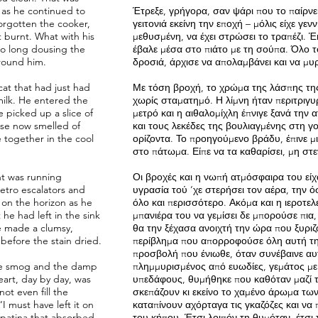
 as he continued to
Έτρεξε, γρήγορα, σαν ψάρι που το παίρνε
orgotten the cooker,
γειτονιά εκείνη την εποχή – μόλις είχε γεν
t burnt. What with his
μεθυσμένη, να έχει στρώσει το τραπέζι. Έ
 so long dousing the
έβαλε μέσα στο πιάτο με τη σούπα. Όλο 
around him.
δροσιά, άρχισε να απολαμβάνει και να μυρ
cat that had just had
Με τόση βροχή, το χρώμα της λάσπης της 
milk. He entered the
χωρίς σταματημό. Η λίμνη ήταν περιτριγ
e picked up a slice of
μετρό και η αιθαλομίχλη έπνιγε ξανά την
use now smelled of
και τους λεκέδες της βουλιαγμένης στη γο
e together in the cool
ορίζοντα. Το προηγούμενο βράδυ, έπινε μι
στο πάτωμα. Είπε να τα καθαρίσει, μη στε
nt was running
Οι βροχές και η νωπή ατμόσφαιρα του είχ
etro escalators and
υγρασία τού ‘χε στερήσει τον αέρα, την 
 on the horizon as he
όλο και περισσότερο. Ακόμα και η ιεροτελ
he had left in the sink
μπανιέρα του να γεμίσει δε μπορούσε πια,
he made a clumsy,
θα την ξέχασα ανοιχτή την ώρα που ξυριζ
before the stain dried.
περίβλημα που απορροφούσε όλη αυτή την
προσβολή που ένιωθε, όταν συνέβαινε αυτ
 the smog and the damp
πλημμυρισμένος από ευωδίες, γεμάτος με
eart, day by day, was
υπεδάφους, θυμήθηκε που καθόταν μαζί τη
t even fill the
σκεπάζουν κι εκείνο το χαμένο άρωμα τω
 must have left it on
καταπίνουν αχόρταγα τις γκαζόζες και να
 patina that absorbed
του κήπου. Έτσι λοιπόν τη θυμόταν, έτσι