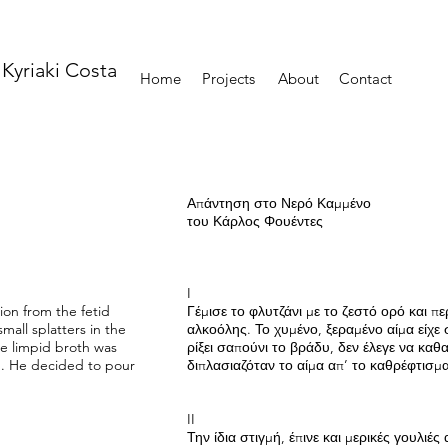
Kyriaki Costa
Home
Projects
About
Contact
Απάντηση στο Νερό Καμμένο
του Κάρλος Φουέντες
I
ion from the fetid
Γέμισε το φλυτζάνι με το ζεστό ορό και 
mall splatters in the
αλκοόλης. Το χυμένο, ξεραμένο αίμα είχε 
he limpid broth was
ρίξει σαπούνι το βράδυ, δεν έλεγε να καθ
od. He decided to pour
διπλασιαζόταν το αίμα απ’ το καθρέφτισμα
II
Την ίδια στιγμή, έπινε και μερικές γουλιές