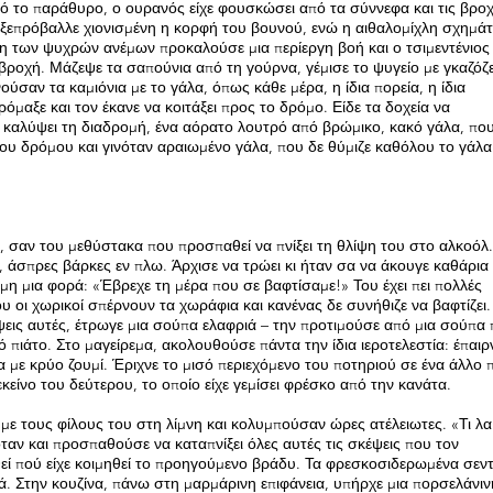
ό το παράθυρο, ο ουρανός είχε φουσκώσει από τα σύννεφα και τις βρο
ξεπρόβαλλε χιονισμένη η κορφή του βουνού, ενώ η αιθαλομίχλη σχημάτι
 των ψυχρών ανέμων προκαλούσε μια περίεργη βοή και ο τσιμεντένιος
 βροχή. Μάζεψε τα σαπούνια από τη γούρνα, γέμισε το ψυγείο με γκαζόζε
ούσαν τα καμιόνια με το γάλα, όπως κάθε μέρα, η ίδια πορεία, η ίδια
μαξε και τον έκανε να κοιτάξει προς το δρόμο. Είδε τα δοχεία να
 καλύψει τη διαδρομή, ένα αόρατο λουτρό από βρώμικο, κακό γάλα, πο
ου δρόμου και γινόταν αραιωμένο γάλα, που δε θύμιζε καθόλου το γάλα
 σαν του μεθύστακα που προσπαθεί να πνίξει τη θλίψη του στο αλκοόλ.
, άσπρες βάρκες εν πλω. Άρχισε να τρώει κι ήταν σα να άκουγε καθάρια
όμη μια φορά: «Έβρεχε τη μέρα που σε βαφτίσαμε!» Του έχει πει πολλές
που οι χωρικοί σπέρνουν τα χωράφια και κανένας δε συνήθιζε να βαφτίζει.
εις αυτές, έτρωγε μια σούπα ελαφριά – την προτιμούσε από μια σούπα 
ό πιάτο. Στο μαγείρεμα, ακολουθούσε πάντα την ίδια ιεροτελεστία: έπαιρ
α με κρύο ζουμί. Έριχνε το μισό περιεχόμενο του ποτηριού σε ένα άλλο 
εκείνο του δεύτερου, το οποίο είχε γεμίσει φρέσκο από την κανάτα.
 με τους φίλους του στη λίμνη και κολυμπούσαν ώρες ατέλειωτες. «Τι λ
όταν και προσπαθούσε να καταπνίξει όλες αυτές τις σκέψεις που τον
εί πού είχε κοιμηθεί το προηγούμενο βράδυ. Τα φρεσκοσιδερωμένα σεντ
. Στην κουζίνα, πάνω στη μαρμάρινη επιφάνεια, υπήρχε μια πορσελάνιν