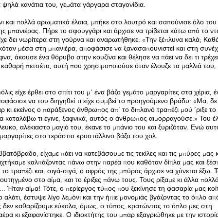
α ψηλά κανάτια του, γεμάτα γάργαρα σταγονίδια.
ι και πολλά αρωματικά έλαια, μπήκε στο λουτρό και σαπούνισε όλο του
 μπανιέρας. Πήρε το σφουγγάρι και άρχισε να τρίβεται κάτω από το ντ
είχε δει νωρίτερα στη γούρνα και αναρωτήθηκε: «Την ξέπλυνα καλά; Καθ
κόταν μέσα στη μπανιέρα, αποφάσισε να ξανασαπουνιστεί και στη συνέχ
να, άκουσε ένα θόρυβο στην κουζίνα και θέλησε να πάει να δει τι τρέχει
 καθαρή πετσέτα, αυτή που χρησιμοποιούσε όταν έλουζε τα μαλλιά του, 
λις είχε έρθει στο σπίτι του μ’ ένα βάζο γεμάτο μαργαρίτες στα χέρια, 
ποφάσισε να του διηγηθεί τι είχε συμβεί το προηγούμενο βράδυ: «Μα, δε
 κι εκείνος ο παράξενος άνθρωπος απ’ το διπλανό τραπέζι μού ‘ριξε το
α καταλάβω τι έγινε, ξαφνικά, αυτός ο άνθρωπος αιμορραγούσε.» Του έλ
λευκο, αλέκιαστο μαγιό του, έκανε το μπάνιο του και ξυριζόταν. Ενώ αυτ
ς μαργαρίτες στο τεράστιο κρυστάλλινο βάζο του χολ.
ατόβραδο, είχαμε πάει να κατεβάσουμε τις τεκίλες και τις μπύρες μας κ
ριχτήκαμε καλπάζοντας πάνω στην παρέα που καθόταν δίπλα μας και ξέ
ο τραπέζι και, σιγά-σιγά, ο αφρός της μπύρας άρχισε να χύνεται έξω. Τ
υτηγμένο στο αίμα, και το έριξες πάνω τους. Τους ρίξαμε κι άλλα πολλ
... Ήταν αίμα! Τότε, ο περίεργος τύπος που ξεκίνησε τη φασαρία μας κοί
γο αλάτι, έστυψε λίγο λεμόνι και την ήπιε μονομιάς βγάζοντας το όπλο απ
ς δεν καθαρίζουμε εύκολα, όμως, ο τύπος, κρατώντας το όπλο μες στη
έρα κι εξαφανίστηκε. Ο ιδιοκτήτης του μπαρ εξαγριώθηκε με την ιστορί