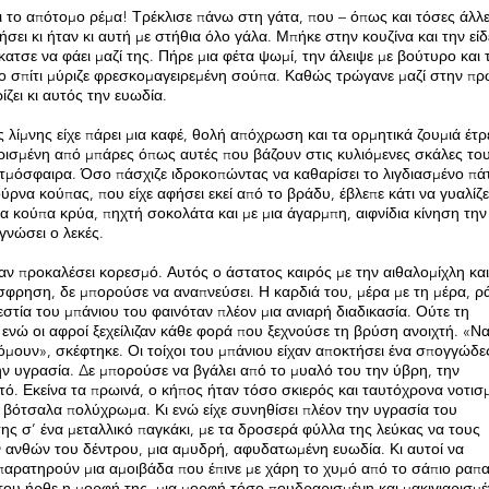
ι το απότομο ρέμα! Τρέκλισε πάνω στη γάτα, που – όπως και τόσες άλλ
νήσει κι ήταν κι αυτή με στήθια όλο γάλα. Μπήκε στην κουζίνα και την είδ
κατσε να φάει μαζί της. Πήρε μια φέτα ψωμί, την άλειψε με βούτυρο και 
το σπίτι μύριζε φρεσκομαγειρεμένη σούπα. Καθώς τρώγανε μαζί στην πρ
ίζει κι αυτός την ευωδία.
λίμνης είχε πάρει μια καφέ, θολή απόχρωση και τα ορμητικά ζουμιά έτρ
υρισμένη από μπάρες όπως αυτές που βάζουν στις κυλιόμενες σκάλες το
 ατμόσφαιρα. Όσο πάσχιζε ιδροκοπώντας να καθαρίσει το λιγδιασμένο π
ύρνα κούπας, που είχε αφήσει εκεί από το βράδυ, έβλεπε κάτι να γυαλίζε
α κούπα κρύα, πηχτή σοκολάτα και με μια άγαρμπη, αιφνίδια κίνηση την 
γνώσει ο λεκές.
αν προκαλέσει κορεσμό. Αυτός ο άστατος καιρός με την αιθαλομίχλη και
όσφρηση, δε μπορούσε να αναπνεύσει. Η καρδιά του, μέρα με τη μέρα, ρά
εστία του μπάνιου του φαινόταν πλέον μια ανιαρή διαδικασία. Ούτε τη
 ενώ οι αφροί ξεχείλιζαν κάθε φορά που ξεχνούσε τη βρύση ανοιχτή. «Να
όμουν», σκέφτηκε. Οι τοίχοι του μπάνιου είχαν αποκτήσει ένα σπογγώδε
 υγρασία. Δε μπορούσε να βγάλει από το μυαλό του την ύβρη, την
ό. Εκείνα τα πρωινά, ο κήπος ήταν τόσο σκιερός και ταυτόχρονα νοτισ
 βότσαλα πολύχρωμα. Κι ενώ είχε συνηθίσει πλέον την υγρασία του
ς σ’ ένα μεταλλικό παγκάκι, με τα δροσερά φύλλα της λεύκας να τους
ν ανθών του δέντρου, μια αμυδρή, αφυδατωμένη ευωδία. Κι αυτοί να
 παρατηρούν μια αμοιβάδα που έπινε με χάρη το χυμό από το σάπιο ραπα
 του ήρθε η μορφή της, μια μορφή τόσο πουδραρισμένη και μακιγιαρισμέ