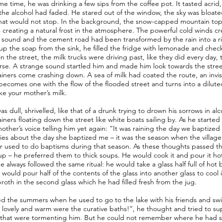
me time, he was drinking a few sips from the coffee pot. It tasted acrid,
 the alcohol had faded. He stared out of the window, the sky was bloat
that would not stop. In the background, the snow-capped mountain top 
creating a natural frost in the atmosphere. The powerful cold winds c
ound and the cement road had been transformed by the rain into a ri
 the soap from the sink, he filled the fridge with lemonade and chec
in the street, the milk trucks were driving past, like they did every day,
se. A strange sound startled him and made him look towards the stre
ainers come crashing down. A sea of milk had coated the route, an invisi
 becomes one with the flow of the flooded street and turns into a diluted
like your mother’s milk.
as dull, shrivelled, like that of a drunk trying to drown his sorrows in a
iners floating down the street like white boats sailing by. As he started 
mother’s voice telling him yet again: “It was raining the day we baptize
ies about the day she baptized me – it was the season when the village
r used to do baptisms during that season. As these thoughts passed t
oup – he preferred them to thick soups. He would cook it and pour it ho
e always followed the same ritual: he would take a glass half full of hot 
 would pour half of the contents of the glass into another glass to cool 
broth in the second glass which he had filled fresh from the jug.
ed the summers when he used to go to the lake with his friends and swi
lovely and warm were the curative baths!”, he thought and tried to sup
that were tormenting him. But he could not remember where he had sl