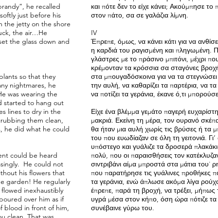
randy”, he recalled
και πότε δεν το είχε κάνει; Ακούμπησε το 
ftly just before his
στον πάτο, σα σε γαλάζια λίμνη.
 the jetty on the shore
suck, the air…He
IV
set the glass down and
Έπρεπε, όμως, να κάνει κάτι για να ανθίσ
t.
η καρδιά του ραγισμένη και πληγωμένη. Π
γλάστρες με το πράσινο μπιτόνι, μέχρι πο
κρέμονταν τα κρόσσια σα σταγόνες βροχή
lants so that they
στα μπουγαδόσκοινα για να τα στεγνώσει 
any nightmares, he
την αυλή, να καθαρίζει τα παρτέρια, να τα
 He was wearing the
να ποτίζει τα γεράνια, έκανε ό,τι μπορο
nd started to hang out
s lines to dry in the
Είχε ένα βλέμμα γεμάτο παγερή ευχαρίστ
crubbing them clean,
μακριά. Εκείνη τη μέρα, τον ουρανό σκέπ
s, he did what he could
θα ήταν μια αυλή χωρίς τις βρύσες ή τα 
του που ευωδίαζαν σε όλη τη γειτονιά. Γι’
υπόστεγο και γυάλιζε τα δροσερά πλακάκ
rent could be heard
πολύ, που οι παραισθήσεις τον κατέκλυζα
asingly. He could not
σιντριβάνι αίμα μπροστά στα μάτια του˙ 
thout his flowers that
που παρατήρησε τις γυάλινες προθήκες πο
e garden! He regularly
τα γεράνια, ενώ άπλωσε ακόμα λίγα ρούχ
flowed inexhaustibly
έπρεπε, παρά τη βροχή, να τρέξει, μήπως 
poured over him as if
υγρά μέσα στον κήπο, όση ώρα πότιζε τα λ
 blood in front of him,
συνέβαινε γύρω του.
you clean. That was