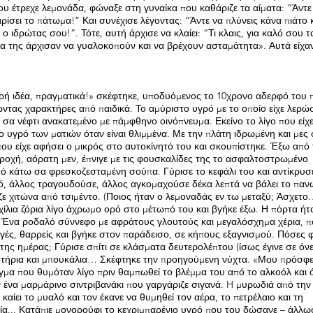
υ έτρεχε λεμονάδα, φώναξε στη γυναίκα που καθάριζε τα αίματα: “Άντε
ρίσει το πάτωμα!” Και συνέχισε λέγοντας: “Άντε να πλύνεις κάνα πιάτο 
ο ιδρώτας σου!”. Τότε, αυτή άρχισε να κλαίει: “Τι κλαις, για καλό σου τ
άτια της άρχισαν να γυαλοκοπούν και να βρέχουν ασταμάτητα». Αυτά είχα
πρή ιδέα, πραγματικά!» σκέφτηκε, υποδυόμενος το 10χρονο αδερφό του 
ώντας χαρακτήρες από παιδικά. Το αμύριστο υγρό με το οποίο είχε λερώσ
 σα νέφτι ανακατεμένο με πάμφθηνο οινόπνευμα. Εκείνο το λίγο που είχ
ο υγρό των ματιών όταν είναι θλιμμένα. Με την πλάτη ιδρωμένη και μες
που είχε αφήσει ο μικρός στο αυτοκίνητό του και σκουπίστηκε. Έξω από 
ροχή, αόρατη μεν, έπνιγε με τις φουσκαλίδες της το ασφαλτοστρωμένο
πό κάτω σα φρεσκοζεσταμένη σούπα. Γύρισε το κεφάλι του και αντίκρυσ
τό, άλλος τραγουδούσε, άλλος αγκομαχούσε δέκα λεπτά να βάλει το πα
αζε χιτώνα από τσιμέντο. (Ποιος ήταν ο λεμοναδάς εν τω μεταξύ; Άσχετο
χίλια ζόρια λίγο άχρωμο ορό στο μέτωπό του και βγήκε έξω. Η πόρτα ήτ
: Ένα ροδαλό σύννεφο με αφράτους γλουτούς και μεγαλόσχημα χέρια, 
γές, θαρρείς και βγήκε στον παράδεισο, σε κήπους εξαγνισμού. Πόσες 
της ημέρας; Γύρισε σπίτι σε κλάσματα δευτερολέπτου (ίσως έγινε σε όνει
ποτήρια και μπουκάλια… Σκέφτηκε την προηγούμενη νύχτα. «Μου πρόσφ
άγμα που θυμόταν λίγο πριν θαμπωθεί το βλέμμα του από το αλκοόλ και ό
 ένα μαρμάρινο σιντριβανάκι που γαργάριζε σιγανά. H μυρωδιά από την
καίει το μυαλό και τον έκανε να θυμηθεί τον αέρα, το πετρέλαιο και τη
ία... Κατάπιε μονορούφι το κεχριμπαρένιο υγρό που του δώσανε – άλλω