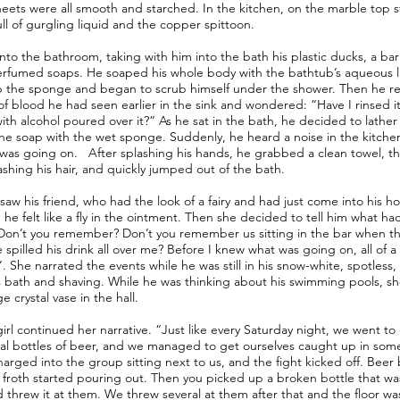
eets were all smooth and starched. In the kitchen, on the marble top s
full of gurgling liquid and the copper spittoon.
nto the bathroom, taking with him into the bath his plastic ducks, a ba
erfumed soaps. He soaped his whole body with the bathtub’s aqueous 
p the sponge and began to scrub himself under the shower. Then he
 of blood he had seen earlier in the sink and wondered: “Have I rinsed it
ith alcohol poured over it?” As he sat in the bath, he decided to lather
 the soap with the wet sponge. Suddenly, he heard a noise in the kitch
was going on. After splashing his hands, he grabbed a clean towel, 
shing his hair, and quickly jumped out of the bath.
aw his friend, who had the look of a fairy and had just come into his ho
s, he felt like a fly in the ointment. Then she decided to tell him what 
Don’t you remember? Don’t you remember us sitting in the bar when th
e spilled his drink all over me? Before I knew what was going on, all of
. She narrated the events while he was still in his snow-white, spotless
s bath and shaving. While he was thinking about his swimming pools, sh
e crystal vase in the hall.
irl continued her narrative. “Just like every Saturday night, we went to
al bottles of beer, and we managed to get ourselves caught up in some t
arged into the group sitting next to us, and the fight kicked off. Beer b
 froth started pouring out. Then you picked up a broken bottle that wa
 threw it at them. We threw several at them after that and the floor w