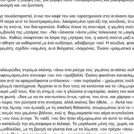
ροσερή και πιο ζωντανή.
ίχε τουαλεταριστεί, έπινε τον καφέ του και παρατηρούσε στο απέναντι όρ
. Η αύρα από το λουστραρισμένο, λακαρισμένο τραπέζι της κουζίνας, όπ
ρει τη σούπα, τον διαπερνούσε. Καθώς έτεινε τη σουπιέρα, η γεμάτη σού
βουλή της μητέρας του: «Να πλένεσαι πάντα μόλις τελειώνεις το μαγε
τάλα». Καθώς σκεφτόταν τα λόγια της μητέρας του, η καυτή σούπα μαζί κ
άθησε να καθαριστεί με ένα ουδέτερο, αδιάβροχο πανί. Η κουζίνα, φτι
γεμάτη, σχεδόν πνιγμένη, από θεόρατες πλαγγόνες. Έκανε πραγματικό 
 αλευρώδες στρώμα σκόνης πάνω στα ρούχα του, γεμάτος απαίσιες ουλ
ρφουμαρισμένο σύννεφο που τον περιέβαλλε. Εκείνη φαινόταν κατακλαμ
μέσα από τα αραχνοΰφαντα υπόλευκου – σαν τυρόγαλα – χρώματος τούλ
λωμή ταυτόχρονα. Άρχισαν κι οι δυο τους να κινούνται και το πλημμυρ
μικρό μαζί τους. Και τη στιγμή που η γλώσσα σπαρταράει, εκείνη τον κοι
ενη φωνή: «Άσε με να σε σαπουνίσω όπως πρέπει, του είπα, και χάρηκα 
τώρα; τον ρώτησα στη συνέχεια, αλλά εκείνος δεν ήθελε…». Αυτά του 
ια της λίμνης που έμοιαζε με τη σικελική θάλασσα, σουρωμένος από το 
ς οσμές του χαμένου βάλτου, ενώ η θερμοκρασία του αέρα αποτελούσε
που τους έπνιγε. Το παιδί, που δεν ήταν εξημερωμένο σε αυτό το κλίμα
 κατέκλυζε την ατμόσφαιρα κι έκλαιγε. Το μεγάλωσε μόνη της, χωρίς να 
 αμμοθύελλες, με τη βροχή να γίνεται ένα με τα λύματα, που τρέχαν πάνω