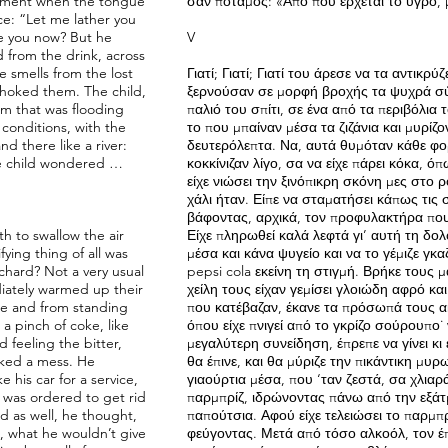
moment when the tongue
σαν ποταμός: «Από πού έρχεται το υγρό,
ce: “Let me lather you
ve you now? But he
V
 from the drink, across
e smells from the lost
Γιατί; Γιατί; Γιατί του άρεσε να τα αντικρ
choked them. The child,
ξερνούσαν σε μορφή βροχής τα ψυχρά σύν
rm that was flooding
παλιό του σπίτι, σε ένα από τα περιβόλια
conditions, with the
το που μπαίναν μέσα τα ζιζάνια και μυρί
 there like a river:
δευτερόλεπτα. Να, αυτά θυμόταν κάθε φορ
he child wondered …
κοκκίνιζαν λίγο, σα να είχε πάρει κόκα, 
είχε νιώσει την ξινόπικρη σκόνη μες στο 
χάλι ήταν. Είπε να σταματήσει κάπως τις σ
βάφοντας, αρχικά, τον προφυλακτήρα που 
h to swallow the air
Είχε πληρωθεί καλά λεφτά γι’ αυτή τη δολ
ying thing of all was
μέσα και κάνα ψυγείο και να το γέμιζε γκαζ
rchard? Not a very usual
pepsi cola εκείνη τη στιγμή. Βρήκε τους
diately warmed up their
χείλη τους είχαν γεμίσει γλοιώδη αφρό κ
me and from standing
που κατέβαζαν, έκανε τα πρόσωπά τους ακ
a pinch of coke, like
όπου είχε πνιγεί από το γκρίζο σούρουπο˙ 
 feeling the bitter,
μεγαλύτερη συνείδηση, έπρεπε να γίνει κι
ooked a mess. He
θα έπινε, και θα μύριζε την πικάντικη μυρω
his car for a service,
γιαούρτια μέσα, που ‘ταν ζεστά, σα χλια
was ordered to get rid
παρμπρίζ, ιδρώνοντας πάνω από την εξάτ
ed as well, he thought,
παπούτσια. Αφού είχε τελειώσει το παρμπρ
d, what he wouldn’t give
φεύγοντας. Μετά από τόσο αλκοόλ, τον έπι