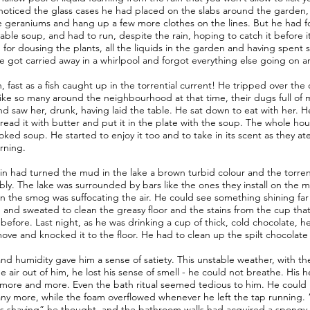
oticed the glass cases he had placed on the slabs around the garden,
 geraniums and hang up a few more clothes on the lines. But he had f
able soup, and had to run, despite the rain, hoping to catch it before i
 for dousing the plants, all the liquids in the garden and having spent
he got carried away in a whirlpool and forgot everything else going on 
, fast as a fish caught up in the torrential current! He tripped over the 
 like so many around the neighbourhood at that time, their dugs full of 
nd saw her, drunk, having laid the table. He sat down to eat with her. H
read it with butter and put it in the plate with the soup. The whole ho
ooked soup. He started to enjoy it too and to take in its scent as they at
orning.
rain had turned the mud in the lake a brown turbid colour and the torre
ly. The lake was surrounded by bars like the ones they install on the m
n the smog was suffocating the air. He could see something shining far
 and sweated to clean the greasy floor and the stains from the cup that 
 before. Last night, as he was drinking a cup of thick, cold chocolate, 
ve and knocked it to the floor. He had to clean up the spilt chocolate 
and humidity gave him a sense of satiety. This unstable weather, with
e air out of him, he lost his sense of smell - he could not breathe. His h
more and more. Even the bath ritual seemed tedious to him. He could no
ny more, while the foam overflowed whenever he left the tap running. “I
as shaving” he thought, and the bathroom walls had acquired a spongy