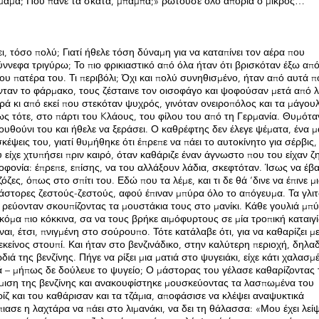
 μαμά; Πού πάνε τα σκατά, μπαμπά;» ρωτούσε όλο απορία ο μικρός…
ύζει, τόσο πολύ; Γιατί ήθελε τόση δύναμη για να καταπίνει τον αέρα που
νεφα τριγύρω; Το πιο φρικιαστικό από όλα ήταν ότι βρισκόταν έξω από
 του πατέρα του. Τι περιβόλι; Όχι και πολύ συνηθισμένο, ήταν από αυτά π
ζονταν το φάρμακο, τους ζέσταινε τον οισοφάγο και ψοφούσαν μετά από λ
ά κι από εκεί που στεκόταν ψυχρός, γινόταν ονειροπόλος και τα μάγου
όπως τότε, στο πάρτι του Kλάους, του φίλου του από τη Γερμανία. Θυμότ
ρουθούνι του και ήθελε να ξεράσει. Ο καθρέφτης δεν έλεγε ψέματα, ένα 
κέψεις του, γιατί θυμήθηκε ότι έπρεπε να πάει το αυτοκίνητο για σέρβις,
είχε χτυπήσει πριν καιρό, όταν καθάριζε έναν άγνωστο που του είχαν ζη
οφονία: έπρεπε, επίσης, να του αλλάξουν λάδια, σκεφτόταν. Ίσως να έβα
όζες, όπως στο σπίτι του. Εδώ που τα λέμε, και τι δε θά ‘δινε να έπινε μ
 μάστορες ζεστούς-ζεστούς, αφού έπιναν μπύρα όλο το απόγευμα. Τα γλι
αι ρεύονταν σκουπίζοντας τα μουστάκια τους στο μανίκι. Κάθε γουλιά μπ
όμα πιο κόκκινα, σα να τους βρήκε αιμόφυρτους σε μία τροπική καταιγί
ναι, έτσι, πνιγμένη στο σούρουπο. Τότε κατάλαβε ότι, για να καθαρίζει μ
 εκείνος στουπί. Και ήταν στο βενζινάδικο, στην καλύτερη περιοχή, δηλαδ
διά της βενζίνης. Πήγε να ρίξει μια ματιά στο ψυγειάκι, είχε κάτι χαλασμ
ρά – μήπως δε δούλευε το ψυγείο; Ο μάστορας του γέλασε καθαρίζοντας 
μιση της βενζίνης και ανακουφίστηκε μουσκεύοντας τα λασπωμένα του
ίζ και του καθάρισαν και τα τζάμια, αποφάσισε να κλέψει αναψυκτικά
ασε η λαχτάρα να πάει στο λιμανάκι, να δει τη θάλασσα: «Μου έχει λείψ