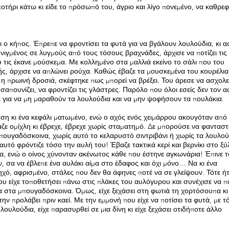
ποτήρι κάτω κι είδε το πρόσωπό του, άγριο και λίγο πονεμένο, να καθρεφ
ει ο κήπος. Έπρεπε να φροντίσει τα φυτά για να βγάλουν λουλούδια, κι α
νιγμένος σε λυγμούς από τους τόσους βραχνάδες, άρχισε να ποτίζει τις
υ τις έκανε μούσκεμα. Με κολλημένο στα μαλλιά εκείνο το σάλι που του
ς, άρχισε να απλώνει ρούχα. Καθώς έβαζε τα μουσκεμένα του κουρέλι
η πρωινή δροσιά, σκέφτηκε πως μπορεί να βρέξει. Του άρεσε να ασχολεί
 σαπουνίζει, να φροντίζει τις γλάστρες. Παρόλο που όλοι εσείς δεν τον 
ύσε για να μη μαραθούν τα λουλούδια και να μην ψοφήσουν τα πουλάκια.
ηση κι ένα κεφάλι ματωμένο, ενώ ο αχός ενός χειμάρρου ακουγόταν από
αζε ομίχλη κι έβρεχε, έβρεχε χωρίς σταματημό. Δε μπορούσε να φανταστ
μπουγαδόσκοινα, χωρίς αυτό το κελαρυστό σιντριβάνι ή χωρίς τα λουλού
 αυτό φρόντιζε τόσο την αυλή του! Έβαζε τακτικά κερί και βερνίκι στο ξύ
ια, ενώ ο οίνος χύνονταν ακένωτος κάθε που έστηνε αγκωνάρια! Έπινε 
ν, σα να έβλεπε ένα αυλάκι αίμα στο έδαφος και όχι μόνο… Να κι ένα
ρηχό, αφρισμένο, στάλες που δεν θα άφηνες ποτέ να σε γλείψουν. Τότε ή
υ είχε τοποθετήσει πάνω στις πλάκες του αυλόγυρου και συνέχισε να πο
α στα μπουγαδόσκοινα. Όμως, είχε ξεχάσει στη φωτιά τη χορτόσουπα κι
την προλάβει πριν καεί. Με την εμμονή που είχε να ποτίσει τα φυτά, με τ
ουλούδια, είχε παρασυρθεί σε μια δίνη κι είχε ξεχάσει οτιδήποτε άλλο