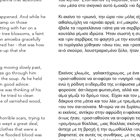
που μέσα στο σκηνικό αυτό έμοιαζε πιο δ
 happened. And while he
Κι εκείνο το πρωινό, την ώρα που μόλις ε
 damp on those
αιθαλομίχλη να περνάει αργά, επί μακρόν
tting with her on a
έβαλε τα πορσελάνινα πιάτα για να σερβί
 tree blossoms, a faint
κουτάλα γέμισε ιδρώτα. Ήταν σωστή η συμ
n amoeba gracefully
και πριν σερβίρεις το φαγητό με την κου
red her - that was how
το τυρόγαλα χύθηκαν πάνω του, και προσπ
ke-up that she
από σκούρο, λουστραρισμένο ξύλο, ήταν 
g moving slowly past,
eeze go through him
Εκείνος χλωμός, γαλακτόχρωμος, με ένα
r the soup. As he held
προσπαθούσε να αποφύγει το πνιγηρό πα
im good advice:
ενώ η ρόδινη επιδερμίδα της υπέφωσκε 
e was thinking of his
φορούσε˙ άσπλαχνα φωτισμένη, αλλά και χ
 he tried to clean
αίμα γέμιζε το δρόμο τους. Είχαν και τον 
ade of varnished wood,
δάκρυα στα μάτια και του λέει με τρεμάμ
που τον σαπούνισα. Μπορώ να σε ξυρίσω 
κι εκείνος, αντίκρυ στην αφρώδη επιφάνε
horrible scars, trying to
όπως ήταν, προσπαθούσε να αποφύγει τι
 wept a great deal,
προμήνυμα θύελλας, μιας θύελλας σκόνης 
clothes that were a
άντεχε με τη βροχή ή την αμμοθύελλα που
 the flooded blood was
βαφτιστεί, σε αυτές τις συνθήκες, με τις