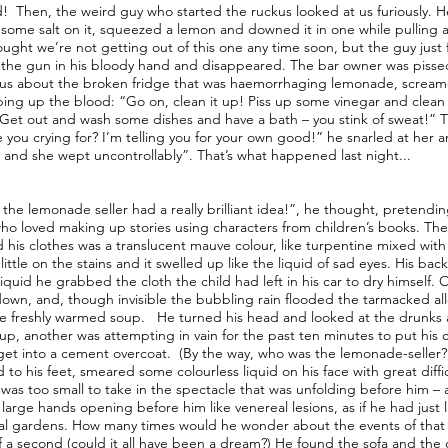
! Then, the weird guy who started the ruckus looked at us furiously. He
 some salt on it, squeezed a lemon and downed it in one while pulling a
ought we’re not getting out of this one any time soon, but the guy just f
 the gun in his bloody hand and disappeared. The bar owner was pissed
ious about the broken fridge that was haemorrhaging lemonade, scre
ng up the blood: “Go on, clean it up! Piss up some vinegar and clean 
“Get out and wash some dishes and have a bath – you stink of sweat!” T
 you crying for? I’m telling you for your own good!” he snarled at her
s and she wept uncontrollably”. That’s what happened last night...
the lemonade seller had a really brilliant idea!”, he thought, pretendin
ho loved making up stories using characters from children’s books. The
d his clothes was a translucent mauve colour, like turpentine mixed with
ittle on the stains and it swelled up like the liquid of sad eyes. His ba
 liquid he grabbed the cloth the child had left in his car to dry himself. 
own, and, though invisible the bubbling rain flooded the tarmacked a
ike freshly warmed soup. He turned his head and looked at the drunks
up, another was attempting in vain for the past ten minutes to put his c
 get into a cement overcoat. (By the way, who was the lemonade-seller? 
 to his feet, smeared some colourless liquid on his face with great diff
was too small to take in the spectacle that was unfolding before him – a 
 large hands opening before him like venereal lesions, as if he had just 
al gardens. How many times would he wonder about the events of that
of a second (could it all have been a dream?) He found the sofa and the