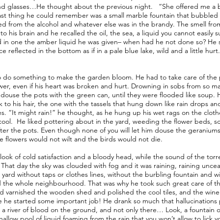
nd glasses…He thought about the previous night. “She offered me a b
ast thing he could remember was a small marble fountain that bubbled so
ed from the alcohol and whatever else was in the brandy. The smell from
to his brain and he recalled the oil, the sea, a liquid you cannot easily 
 in one the amber liquid he was given– when had he not done so? He 
ce reflected in the bottom as if in a pale blue lake, wild and a little hur
 do something to make the garden bloom. He had to take care of the p
wer, even if his heart was broken and hurt. Drowning in sobs from so m
douse the pots with the green can, until they were flooded like soup.
ck to his hair, the one with the tassels that hung down like rain drops a
es. “It might rain!” he thought, as he hung up his wet rags on the clothe
ool. He liked pottering about in the yard, weeding the flower beds, s
fter the pots. Even though none of you will let him douse the geranium
he flowers would not wilt and the birds would not die.
look of cold satisfaction and a bloody head, while the sound of the tor
. That day the sky was clouded with fog and it was raining, raining unce
 yard without taps or clothes lines, without the burbling fountain and wi
the whole neighbourhood. That was why he took such great care of th
 varnished the wooden shed and polished the cool tiles, and the wine 
e he started some important job! He drank so much that hallucinations 
 a river of blood on the ground, and not only there… Look, a fountain of
hallow pool of liquid foaming from the rain that you won’t allow to lick 