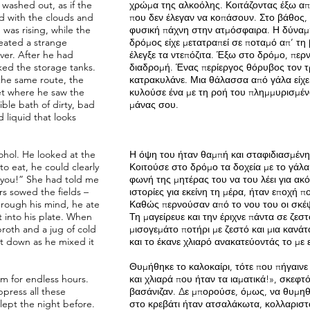
 washed out, as if the
χρώμα της αλκοόλης. Κοιτάζοντας έξω απ
ed with the clouds and
που δεν έλεγαν να κοπάσουν. Στο βάθος, 
was rising, while the
φυσική πάχνη στην ατμόσφαιρα. Η δύναμη
reated a strange
δρόμος είχε μετατραπεί σε ποταμό απ’ τη
ver. After he had
έλεγξε τα ντεπόζιτα. Έξω στο δρόμο, περν
ked the storage tanks.
διαδρομή. Ένας περίεργος θόρυβος τον τρό
 the same route, the
κατρακυλάνε. Μια θάλασσα από γάλα είχε
et where he saw the
κυλούσε ένα με τη ροή του πλημμυρισμέν
ble bath of dirty, bad
μάνας σου.
 liquid that looks
lcohol. He looked at the
Η όψη του ήταν θαμπή και σταφιδιασμένη,
to eat, he could clearly
Κοιτούσε στο δρόμο τα δοχεία με το γάλα
d you!” She had told me
φωνή της μητέρας του να του λέει για ακ
rs sowed the fields –
ιστορίες για εκείνη τη μέρα, ήταν εποχή 
hrough his mind, he ate
Καθώς περνούσαν από το νου του οι σκέψ
t into his plate. When
Τη μαγείρευε και την έριχνε πάντα σε ζεστ
broth and a jug of cold
μισογεμάτο ποτήρι με ζεστό και μια κανάτ
it down as he mixed it
και το έκανε χλιαρό ανακατεύοντάς το με 
Θυμήθηκε το καλοκαίρι, τότε που πήγαινε
m for endless hours.
και χλιαρά που ήταν τα ιαματικά!», σκεφτ
press all these
βασάνιζαν. Δε μπορούσε, όμως, να θυμηθ
ept the night before.
στο κρεβάτι ήταν ατσαλάκωτα, κολλαριστά