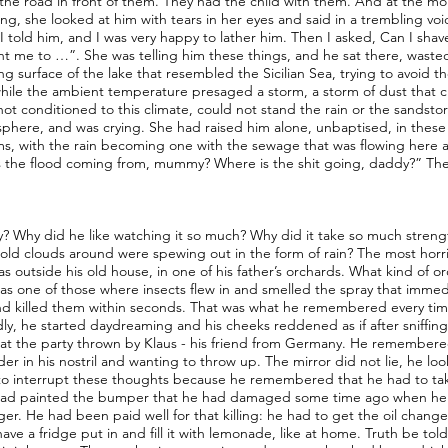
the road in front of them. They had the child with them. And at the 
ing, she looked at him with tears in her eyes and said in a trembling voi
 I told him, and I was very happy to lather him. Then I asked, Can I sha
nt me to …”. She was telling him these things, and he sat there, wasted
ng surface of the lake that resembled the Sicilian Sea, trying to avoid th
ile the ambient temperature presaged a storm, a storm of dust that 
ot conditioned to this climate, could not stand the rain or the sandsto
phere, and was crying. She had raised him alone, unbaptised, in these 
s, with the rain becoming one with the sewage that was flowing here and
s the flood coming from, mummy? Where is the shit going, daddy?” T
 Why did he like watching it so much? Why did it take so much strengt
cold clouds around were spewing out in the form of rain? The most horrif
as outside his old house, in one of his father’s orchards. What kind of o
was one of those where insects flew in and smelled the spray that imme
nd killed them within seconds. That was what he remembered every ti
dly, he started daydreaming and his cheeks reddened as if after sniffing 
 at the party thrown by Klaus - his friend from Germany. He remembered
er in his nostril and wanting to throw up. The mirror did not lie, he l
o interrupt these thoughts because he remembered that he had to take 
 had painted the bumper that he had damaged some time ago when he 
nger. He had been paid well for that killing: he had to get the oil chang
ave a fridge put in and fill it with lemonade, like at home. Truth be tol