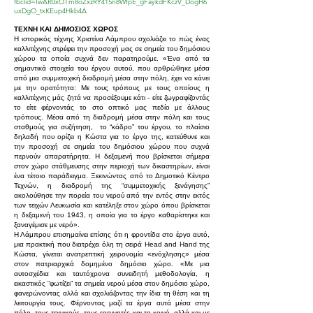
fbclid=IwAR0xOTm8oZxzRY415n8WfpE_gFaykdFKczV_DogH6
uxDgO_txKEup4Hkb4A
ΤΕΧΝΗ ΚΑΙ ΔΗΜΟΣΙΟΣ ΧΩΡΟΣ
Η ιστορικός τέχνης Χριστίνα Λ
άμπρου σχολιάζει το πώς ένας
καλλιτέχνης στρέφει την προσοχή μας σε σημεία του δημόσιου
χώρου τα οποία συχνά δεν παρατηρούμε. «Ένα από τα
σημαντικά στοιχεία του έργου αυτού, που αρθρώθηκε μέσα
από μια συμμετοχική διαδρομή μέσα στην πόλη, έχει να κάνει
με την ορατότητα: Με τους τρόπους με τους οποίους η
καλλιτέχνης μάς ζητά να προσέξουμε κάτι - είτε ζωγραφίζοντάς
το είτε φέρνοντάς το στο οπτικό μας πεδίο με άλλους
τρόπους. Μέσα από τη διαδρομή μέσα στην πόλη και τους
σταθμούς για συζήτηση, το “κάδρο” του έργου, το πλαίσιο
δηλαδή που ορίζει η Κώστα για το έργο της, κατεύθυνε και
την προσοχή σε σημεία τ
ου δημόσ
ιου χώρου που συχνά
περνούν απαρατήρητα. Η δεξαμενή που βρίσκεται σήμερα
στον χώρο στάθμευσης στην περιοχή των δικαστηρίων, είναι
ένα τέτοιο παράδειγμα. Ξεκινώντας από το Δημοτικό Κέντρο
Τεχνών, η διαδρομή της “συμμετοχικής ξενάγησης”
ακολούθησε την πορεία του νερού από την εντός στην εκτός
των τειχών Λευκωσία και κατέληξε στον χώρο όπου βρίσκεται
η δεξαμενή του 1943, η οποία για το έργο καθαρίστηκε και
ξαναγέμισε με νερό».
Η Λάμπρου επισημαίνει επίσης ότι η φροντίδα στο έργο αυτό,
μια πρακτική που διατρέχει όλη τη σειρά Head and Hand της
Κώστα, γίνεται ανατρεπτική χειρονομία «ενόχλησης» μέσα
στον πατριαρχικά δομημένο δημόσιο χώρο. «Με μια
αυτοσχέδια και ταυτόχρονα συνειδητή μεθοδολογία, η
εικαστικός “φωτίζει” τα σημεία νερού μέσα στον δημόσιο χώρο,
φανερώνοντας αλλά και σχολιάζοντας την ίδια τη θέση και τη
λειτουργία τους. Φέρνοντας μαζί τα έργα αυτά μέσα στην
πόλη, τους τεχνικούς, τους ερευνητές και το κοινό, αλλά και με