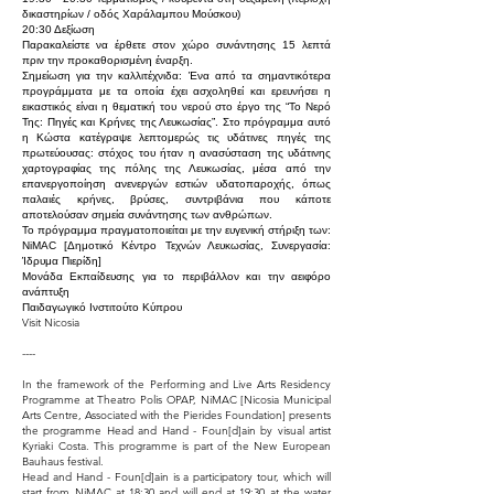
δικαστηρίων / οδός Χαράλαμπου Μούσκου)
20:30 Δεξίωση
Παρακαλείστε να έρθετε στον χώρο συνάντησης 15 λεπτά
πριν την προκαθορισμένη έναρξη.
Σημείωση για την καλλιτέχνιδα: Ένα από τα σημαντικότερα
προγράμματα με τα οποία έχει ασχοληθεί και ερευνήσει η
εικαστικός είναι η θεματική του νερού στο έργο της “Το Νερό
Της: Πηγές και Κρήνες της Λευκωσίας”. Στο πρόγραμμα αυτό
η Κώστα κατέγραψε λεπτομερώς τις υδάτινες πηγές της
πρωτεύουσας: στόχος του ήταν η ανασύσταση της υδάτινης
χαρτογραφίας της πόλης της Λευκωσίας, μέσα από την
επανεργοποίηση ανενεργών εστιών υδατοπαροχής, όπως
παλαιές κρήνες, βρύσες, συντριβάνια που κάποτε
αποτελούσαν σημεία συνάντησης των ανθρώπων.
Το πρόγραμμα πραγματοποιείται με την ευγενική στήριξη των:
NiMAC [Δημοτικό Κέντρο Τεχνών Λευκωσίας, Συνεργασία:
Ίδρυμα Πιερίδη]
Μονάδα Εκπαίδευσης για το περιβάλλον και την αειφόρο
ανάπτυξη
Παιδαγωγικό Ινστιτούτο Κύπρου
Visit Nicosia
----
In the framework of the Performing and Live Arts Residency
Programme at Theatro Polis OPAP, NiMAC [Nicosia Municipal
Arts Centre, Associated with the Pierides Foundation] presents
the programme Head and Hand - Foun[d]ain by visual artist
Kyriaki Costa. This programme is part of the New European
Bauhaus festival.
Head and Hand - Foun[d]ain is a participatory tour, which will
start from NiMAC at 18:30 and will end at 19:30 at the water