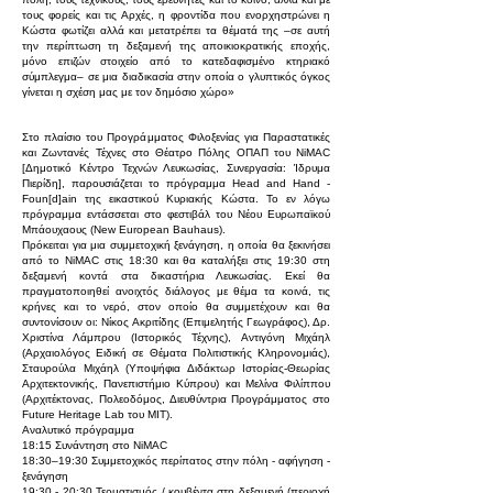
τους φορείς και τις Αρχές, η φροντίδα που ενορχηστρώνει η
Κώστα φωτίζει αλλά και μετατρέπει τα θέματά της –σε αυτή
την περίπτωση τη δεξαμενή της αποικιοκρατικής εποχής,
μόνο επιζών στοιχείο από το κατεδαφισμένο κτηριακό
σύμπλεγμα– σε μια διαδικασία στην οποία ο γλυπτικός όγκος
γίνεται η σχέση μας με τον δημόσιο χώρο»
Στο πλαίσιο του Προγράμματος Φιλοξενίας για Παραστατικές
και Ζωντανές Τέχνες στο Θέατρο Πόλης ΟΠΑΠ του NiMAC
[Δημοτικό Κέντρο Τεχνών Λευκωσίας, Συνεργασία: Ίδρυμα
Πιερίδη], παρουσιάζεται το πρόγραμμα Head and Hand -
Foun[d]ain της εικαστικού Κυριακής Κώστα. Το εν λόγω
πρόγραμμα εντάσσεται στο φεστιβάλ του Νέου Ευρωπαϊκού
Μπάουχαους (New European Bauhaus).
Πρόκειται για μια συμμετοχική ξενάγηση, η οποία θα ξεκινήσει
από το NiMAC στις 18:30 και θα καταλήξει στις 19:30 στη
δεξαμενή κοντά στα δικαστήρια Λευκωσίας. Εκεί θα
πραγματοποιηθεί ανοιχτός διάλογος με θέμα τα κοινά, τις
κρήνες και το νερό, στον οποίο θα συμμετέχουν και θα
συντονίσουν οι: Νίκος Ακριτίδης (Επιμελητής Γεωγράφος), Δρ.
Χριστίνα Λάμπρου (Ιστορικός Τέχνης), Αντιγόνη Μιχάηλ
(Αρχαιολόγος Ειδική σε Θέματα Πολιτιστικής Κληρονομιάς),
Σταυρούλα Μιχάηλ (Υποψήφια Διδάκτωρ Ιστορίας-Θεωρίας
Αρχιτεκτονικής, Πανεπιστήμιο Κύπρου) και Μελίνα Φιλίππου
(Αρχιτέκτονας, Πολεοδόμος, Διευθύντρια Προγράμματος στο
Future Heritage Lab του ΜΙΤ).
Αναλυτικό πρόγραμμα
18:15 Συνάντηση στο NiMAC
18:30–19:30 Συμμετοχικός περίπατος στην πόλη - αφήγηση -
ξενάγηση
19:30 - 20:30 Τερματισμός / κουβέντα στη δεξαμενή (περιοχή