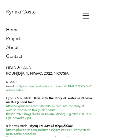
Kyriaki Costa
Home
Projects
About
Contact
HEAD & HAND
FOUN[D]AIN, NIMAC, 2022, NICOSIA
NIMAC
event:
https://www.facebook.com/events/748983289588662/?
ref=newsfeed
Cyprus Mail article:
Dive into the story of water in Nicosia
on this guided tour
https://cyprus-mail.com/2022/06/17/dive-into-the-story-of-
water-in-nicosia-on-this-guided-tour/?
fbclid=IwAR0bXyjFdveh1IuxAp7uXZ9fWbrgRFg9Z0Ir0zB001KiV
OjbJnrWXddC6p0
Φilenews article:
Τέχνη και αστικό περιβάλλον
https://philenews.com/politismos/kypros/article/1496999/tech
ni-kai-astiko-periballon?