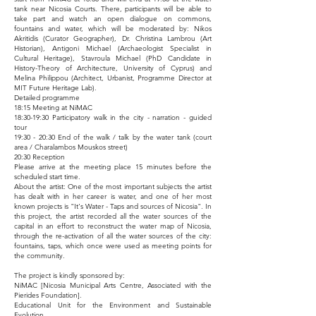
tank near Nicosia Courts. There, participants will be able to
take part and watch an open dialogue on commons,
fountains and water, which will be moderated by: Nikos
Akritidis (Curator Geographer), Dr. Christina Lambrou (Art
Historian), Antigoni Michael (Archaeologist Specialist in
Cultural Heritage), Stavroula Michael (PhD Candidate in
History-Theory of Architecture, University of Cyprus) and
Melina Philippou (Architect, Urbanist, Programme Director at
MIT Future Heritage Lab).
Detailed programme
18:15 Meeting at NiMAC
18:30-19:30 Participatory walk in the city - narration - guided
tour
19:30 - 20:30 End of the walk / talk by the water tank (court
area / Charalambos Mouskos street)
20:30 Reception
Please arrive at the meeting place 15 minutes before the
scheduled start time.
About the artist: One of the most important subjects the artist
has dealt with in her career is water, and one of her most
known projects is "It's Water - Taps and sources of Nicosia". In
this project, the artist recorded all the water sources of the
capital in an effort to reconstruct the water map of Nicosia,
through the re-activation of all the water sources of the city:
fountains, taps, which once were used as meeting points for
the community.
The project is kindly sponsored by:
NiMAC [Nicosia Municipal Arts Centre, Associated with the
Pierides Foundation].
Educational Unit for the Environment and Sustainable
Evolution