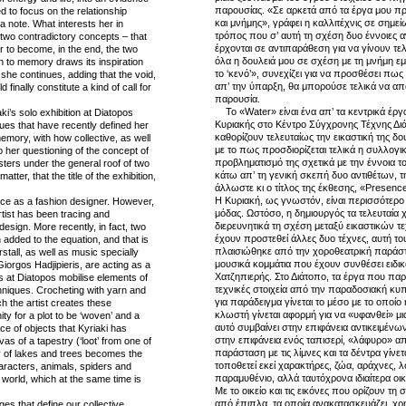
παρουσίας. «Σε αρκετά από τα έργα μου π
 to focus on the relationship
και μνήμης», γράφει η καλλιτέχνις σε σημείω
 note. What interests her in
τρόπος που σ’ αυτή τη σχέση δυο έννοιες αν
p, two contradictory concepts – that
έρχονται σε αντιπαράθεση για να γίνουν τελ
r to become, in the end, the two
όλα η δουλειά μου σε σχέση με τη μνήμη ε
on to memory draws its inspiration
το ‘κενό’», συνεχίζει για να προσθέσει πως
she continues, adding that the void,
απ’ την ύπαρξη, θα μπορούσε τελικά να απο
 finally constitute a kind of call for
παρουσία.
Το «Water» είναι ένα απ’ τα κεντρικά έργ
aki’s solo exhibition at Diatopos
Κυριακής στο Κέντρο Σύγχρονης Τέχνης Διάτ
ues that have recently defined her
καθορίζουν τελευταίως την εικαστική της δο
emory, with how collective, as well
με το πως προσδιορίζεται τελικά η συλλογι
so her questioning of the concept of
προβληματισμό της σχετικά με την έννοια το
usters under the general roof of two
κάτω απ’ τη γενική σκεπή δυο αντιθέτων, 
tter, that the title of the exhibition,
άλλωστε κι ο τίτλος της έκθεσης, «Presenc
Η Κυριακή, ως γνωστόν, είναι περισσότερο
nce as a fashion designer. However,
μόδας. Ωστόσο, η δημιουργός τα τελευταία 
artist has been tracing and
διερευνητικά τη σχέση μεταξύ εικαστικών 
esign. More recently, in fact, two
έχουν προστεθεί άλλες δυο τέχνες, αυτή του
added to the equation, and that is
πλαισιώθηκε από την χοροθεατρική παράστ
tall, as well as music specially
μουσικά κομμάτια που έχουν συνθέσει ειδικ
orgos Hadjipieris, are acting as a
Χατζηπιερής. Στο Διάτοπο, τα έργα που παρ
s at Diatopos mobilise elements of
τεχνικές στοιχεία από την παραδοσιακή κυπ
echniques. Crocheting with yarn and
για παράδειγμα γίνεται το μέσο με το οποίο
 the artist creates these
κλωστή γίνεται αφορμή για να «υφανθεί» μι
y for a plot to be ‘woven’ and a
αυτό συμβαίνει στην επιφάνεια αντικειμένω
ce of objects that Kyriaki has
στην επιφάνεια ενός ταπισερί, «λάφυρο» α
as of a tapestry (‘loot’ from one of
παράσταση με τις λίμνες και τα δέντρα γίνετ
y of lakes and trees becomes the
τοποθετεί εκεί χαρακτήρες, ζώα, αράχνες, λ
aracters, animals, spiders and
παραμυθένιο, αλλά ταυτόχρονα ιδιαίτερα οικ
 world, which at the same time is
Με το οικείο και τις εικόνες που ορίζουν τη
από έπιπλα, τα οποία ανακατασκευάζει, χρ
ges that define our collective