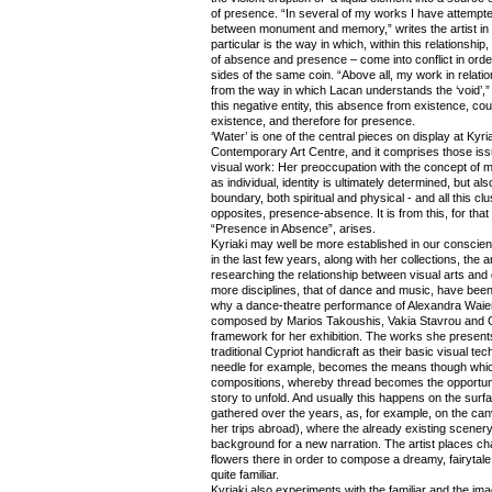
of presence. “In several of my works I have attempted
between monument and memory,” writes the artist in a
particular is the way in which, within this relationshi
of absence and presence – come into conflict in orde
sides of the same coin. “Above all, my work in relati
from the way in which Lacan understands the ‘void’,” 
this negative entity, this absence from existence, could
existence, and therefore for presence.
‘Water’ is one of the central pieces on display at Kyri
Contemporary Art Centre, and it comprises those iss
visual work: Her preoccupation with the concept of m
as individual, identity is ultimately determined, but al
boundary, both spiritual and physical - and all this cl
opposites, presence-absence. It is from this, for that ma
“Presence in Absence”, arises.
Kyriaki may well be more established in our conscie
in the last few years, along with her collections, the 
researching the relationship between visual arts and d
more disciplines, that of dance and music, have been 
why a dance-theatre performance of Alexandra Waiers
composed by Marios Takoushis, Vakia Stavrou and Gi
framework for her exhibition. The works she present
traditional Cypriot handicraft as their basic visual t
needle for example, becomes the means though which
compositions, whereby thread becomes the opportunit
story to unfold. And usually this happens on the surfa
gathered over the years, as, for example, on the canv
her trips abroad), where the already existing scener
background for a new narration. The artist places ch
flowers there in order to compose a dreamy, fairytale
quite familiar.
Kyriaki also experiments with the familiar and the ima