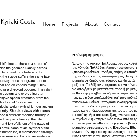
Kyriaki Costa
Home
Projects
About
Contact
Η δύναμη της μνήμης
Έξω απ’ το Λύκειο Παλλουριώτισσας, καθοδ
aki’s house, there is a statue of
της Αθηνάς Παλλάδος. Αρχαιοπρεπέστατο, 
ories the goddess usually carries
(περικεφαλαία και κοντάρι), στήθηκε υποθέτ
 to remind the children of the
της παιδείας και της ταυτότητάς μας. Το άγ
y, the statue suffers the same fate
μνημεία σε δημόσιους χώρους και δη αυτά
ecially those that grace school
μαζί του. Το βάζουν να κρατάει και να κάνει
hold and do various things: Drink
να «ποζάρει» με μια τσάντα Prada ή με μι
g or a dried-out bouquet. They do it
καθαρόαιμη εφηβική αντιδραστικότητα στο σύ
the system and everything that
πάντως η θεά απολαμβάνει απ’ τους μαθητές
enjoys special treatment from the
παρακολουθεί και καταγράφει φωτογραφικά 
is kind of ‘performance’ in
πάνω στο ειδικό βάρος με το οποίο ακουμπ
icular weight with which our ancient
τώρα και στη διαμόρφωση της ταυτότητάς μα
entity. She also views with interest
στατικό άγαλμα αποκτάει ζωή, ενέργεια και
 and a different meaning through a
Αυτή είναι κι η κεντρική ιδέα πίσω από το έ
nd her piece bearing the title
οποίο παρακολουθούμε να ξεχύνεται βίαια 
 and forcefully out of the gates of
μνημείου αφιερωμένο στην Ελευθερία. Εδώ,
static piece of art, symbol of the
αγωνιστών, άρα και της απώλειας/απουσίας
of human life, is transformed through
βίαιο ξέσπασμα του υγρού στοιχείου σε πηγή
of energy and life, into an evidence