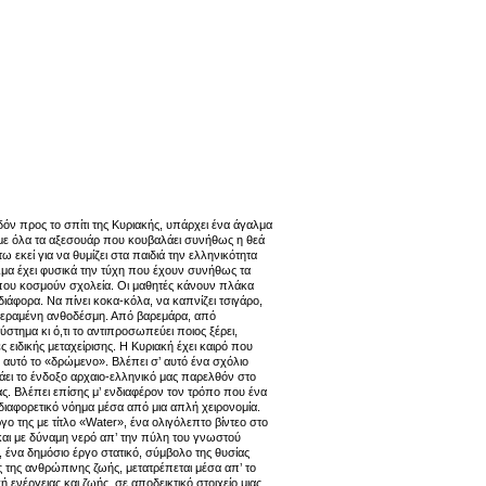
όν προς το σπίτι της Κυριακής, υπάρχει ένα άγαλμα
με όλα τα αξεσουάρ που κουβαλάει συνήθως η θεά
ω εκεί για να θυμίζει στα παιδιά την ελληνικότητα
αλμα έχει φυσικά την τύχη που έχουν συνήθως τα
 που κοσμούν σχολεία. Οι μαθητές κάνουν πλάκα
 διάφορα. Να πίνει κοκα-κόλα, να καπνίζει τσιγάρο,
α ξεραμένη ανθοδέσμη. Από βαρεμάρα, από
στημα κι ό,τι το αντιπροσωπεύει ποιος ξέρει,
 ειδικής μεταχείρισης. Η Κυριακή έχει καιρό που
αυτό το «δρώμενο». Βλέπει σ’ αυτό ένα σχόλιο
άει το ένδοξο αρχαιο-ελληνικό μας παρελθόν στο
ς. Βλέπει επίσης μ’ ενδιαφέρον τον τρόπο που ένα
 διαφορετικό νόημα μέσα από μια απλή χειρονομία.
ργο της με τίτλο «Water», ένα ολιγόλεπτο βίντεο στο
και με δύναμη νερό απ’ την πύλη του γνωστού
 ένα δημόσιο έργο στατικό, σύμβολο της θυσίας
 της ανθρώπινης ζωής, μετατρέπεται μέσα απ’ το
 ενέργειας και ζωής, σε αποδεικτικό στοιχείο μιας