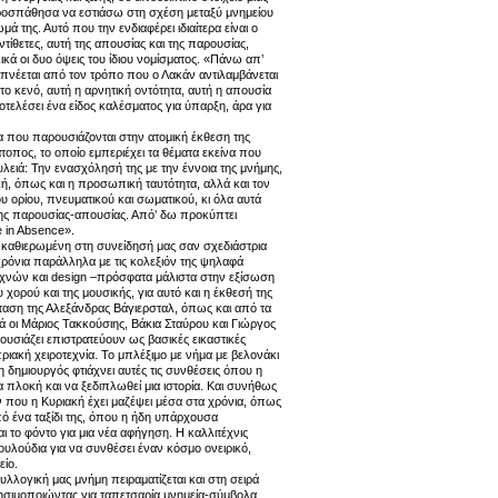
ροσπάθησα να εστιάσω στη σχέση μεταξύ μνημείου
μά της. Αυτό που την ενδιαφέρει ιδιαίτερα είναι ο
τίθετες, αυτή της απουσίας και της παρουσίας,
ικά οι δυο όψεις του ίδιου νομίσματος. «Πάνω απ’
μπνέεται από τον τρόπο που ο Λακάν αντιλαμβάνεται
 το κενό, αυτή η αρνητική οντότητα, αυτή η απουσία
τελέσει ένα είδος καλέσματος για ύπαρξη, άρα για
α που παρουσιάζονται στην ατομική έκθεση της
οπος, το οποίο εμπεριέχει τα θέματα εκείνα που
υλειά: Την ενασχόλησή της με την έννοια της μνήμης,
κή, όπως και η προσωπική ταυτότητα, αλλά και τον
υ ορίου, πνευματικού και σωματικού, κι όλα αυτά
της παρουσίας-απουσίας. Από’ δω προκύπτει
e in Absence».
 καθιερωμένη στη συνείδησή μας σαν σχεδιάστρια
χρόνια παράλληλα με τις κολεξιόν της ψηλαφά
τεχνών και design –πρόσφατα μάλιστα στην εξίσωση
 χορού και της μουσικής, για αυτό και η έκθεσή της
αση της Αλεξάνδρας Βάγιερσταλ, όπως και από τα
ά οι Μάριος Τακκούσιης, Βάκια Σταύρου και Γιώργος
ουσιάζει επιστρατεύουν ως βασικές εικαστικές
ριακή χειροτεχνία. Το μπλέξιμο με νήμα με βελονάκι
 η δημιουργός φτιάχνει αυτές τις συνθέσεις όπου η
α πλοκή και να ξεδιπλωθεί μια ιστορία. Και συνήθως
ν που η Κυριακή έχει μαζέψει μέσα στα χρόνια, όπως
πό ένα ταξίδι της, όπου η ήδη υπάρχουσα
αι το φόντο για μια νέα αφήγηση. Η καλλιτέχνις
ουλούδια για να συνθέσει έναν κόσμο ονειρικό,
είο.
 συλλογική μας μνήμη πειραματίζεται και στη σειρά
ησιμοποιώντας για ταπετσαρία μνημεία-σύμβολα,