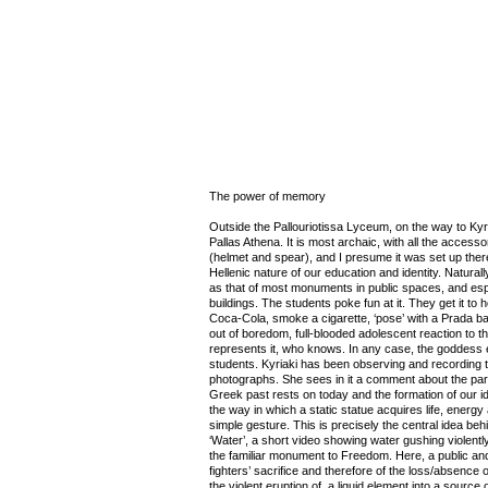
The power of memory
Outside the Pallouriotissa Lyceum, on the way to Kyri
Pallas Athena. It is most archaic, with all the access
(helmet and spear), and I presume it was set up there
Hellenic nature of our education and identity. Naturall
as that of most monuments in public spaces, and esp
buildings. The students poke fun at it. They get it to 
Coca-Cola, smoke a cigarette, ‘pose’ with a Prada ba
out of boredom, full-blooded adolescent reaction to 
represents it, who knows. In any case, the goddess 
students. Kyriaki has been observing and recording th
photographs. She sees in it a comment about the part
Greek past rests on today and the formation of our id
the way in which a static statue acquires life, energy
simple gesture. This is precisely the central idea behi
‘Water’, a short video showing water gushing violently
the familiar monument to Freedom. Here, a public and 
fighters’ sacrifice and therefore of the loss/absence 
the violent eruption of a liquid element into a source 