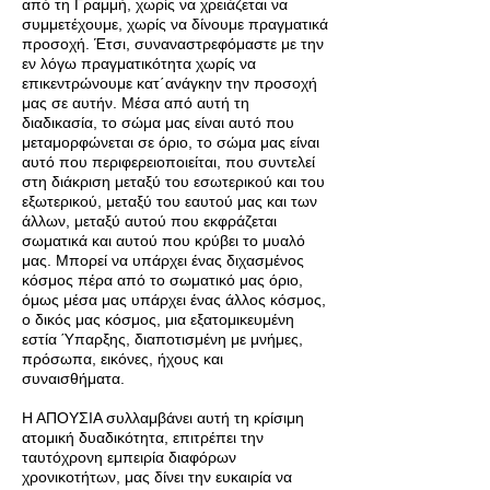
από τη Γραμμή, χωρίς να χρειάζεται να
συμμετέχουμε, χωρίς να δίνουμε πραγματικά
προσοχή. Έτσι, συναναστρεφόμαστε με την
εν λόγω πραγματικότητα χωρίς να
επικεντρώνουμε κατ΄ανάγκην την προσοχή
μας σε αυτήν. Μέσα από αυτή τη
διαδικασία, το σώμα μας είναι αυτό που
μεταμορφώνεται σε όριο, το σώμα μας είναι
αυτό που περιφερειοποιείται, που συντελεί
στη διάκριση μεταξύ του εσωτερικού και του
εξωτερικού, μεταξύ του εαυτού μας και των
άλλων, μεταξύ αυτού που εκφράζεται
σωματικά και αυτού που κρύβει το μυαλό
μας. Μπορεί να υπάρχει ένας διχασμένος
κόσμος πέρα από το σωματικό μας όριο,
όμως μέσα μας υπάρχει ένας άλλος κόσμος,
ο δικός μας κόσμος, μια εξατομικευμένη
εστία Ύπαρξης, διαποτισμένη με μνήμες,
πρόσωπα, εικόνες, ήχους και
συναισθήματα.
Η ΑΠΟΥΣΙΑ συλλαμβάνει αυτή τη κρίσιμη
ατομική δυαδικότητα, επιτρέπει την
ταυτόχρονη εμπειρία διαφόρων
χρονικοτήτων, μας δίνει την ευκαιρία να