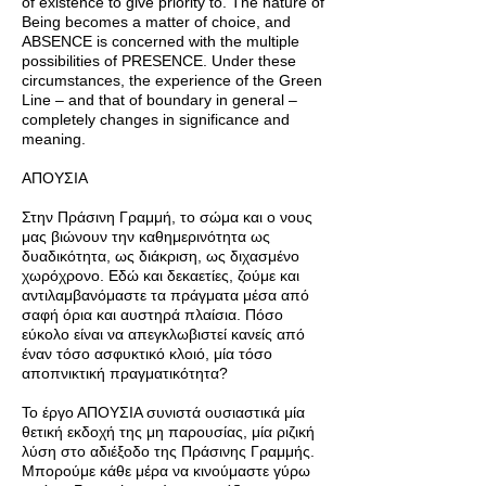
of existence to give priority to. The nature of
Being becomes a matter of choice, and
ABSENCE is concerned with the multiple
possibilities of PRESENCE. Under these
circumstances, the experience of the Green
Line – and that of boundary in general –
completely changes in significance and
meaning.
ΑΠΟΥΣΙΑ
Στην Πράσινη Γραμμή, το σώμα και ο νους
μας βιώνουν την καθημερινότητα ως
δυαδικότητα, ως διάκριση, ως διχασμένο
χωρόχρονο. Εδώ και δεκαετίες, ζούμε και
αντιλαμβανόμαστε τα πράγματα μέσα από
σαφή όρια και αυστηρά πλαίσια. Πόσο
εύκολο είναι να απεγκλωβιστεί κανείς από
έναν τόσο ασφυκτικό κλοιό, μία τόσο
αποπνικτική πραγματικότητα?
Το έργο ΑΠΟΥΣΙΑ συνιστά ουσιαστικά μία
θετική εκδοχή της μη παρουσίας, μία ριζική
λύση στο αδιέξοδο της Πράσινης Γραμμής.
Μπορούμε κάθε μέρα να κινούμαστε γύρω